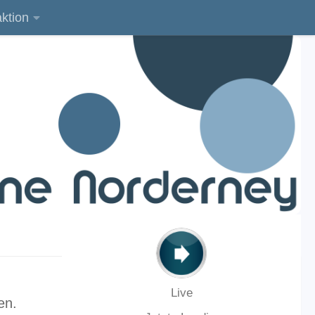
ktion
Live
en.