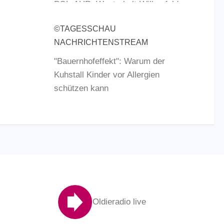
POL-AUR: Westerholt-Willmsfeld -
Unfallzeugen gesucht
©TAGESSCHAU
NACHRICHTENSTREAM
POL-AUR: Pressemitteilung der
Polizeiinspektion Aurich/Wittmund für
"Bauernhofeffekt": Warum der
Samstag, 08.08.2026
Kuhstall Kinder vor Allergien
schützen kann
Oldieradio live