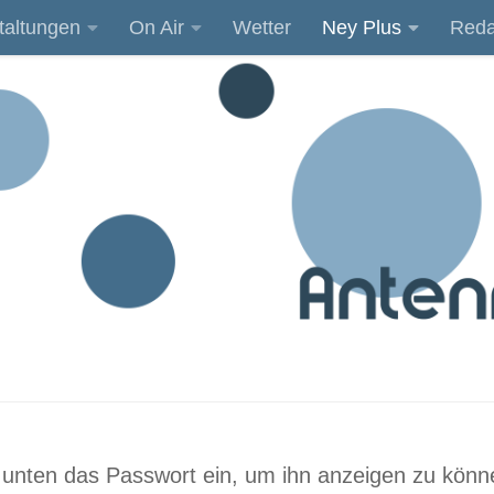
taltungen
On Air
Wetter
Ney Plus
Reda
ib unten das Passwort ein, um ihn anzeigen zu könn