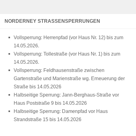
beschädigt / Norden - Nach Unfall mit Radfahrer von
der Unfallstelle entfernt
NORDERNEY STRASSENSPERRUNGEN
POL-AUR: Dornum - Anhänger von Grünfläche
gestohlen / Juist - Versuchter Einbruch in eine
Vollsperrung: Herrenpfad (vor Haus Nr. 12)
bis zum
Wohnung / Marienhafe - Diebstahl von zwei Pedelecs /
14.05.2026.
Südbrookmerland - Diebstahl von Zaunelementen
Vollsperrung: Tollestraße (vor Haus Nr. 1)
bis zum
14.05.2026.
POL-AUR: Hage - Alkoholisiert mit dem E-Scooter
Vollsperrung: Feldhausenstraße zwischen
unterwegs / Wiesmoor - Nach Unfall unerlaubt entfernt /
Gartenstraße und Marienstraße wg. Erneuerung der
Aurich - Motorradfahrer bei Unfall schwer verletzt /
Straße bis 14.05.2026
Hinte - Brand einer Holzhütte
Halbseitige Sperrung: Jann-Berghaus-Straße vor
Haus Poststraße 9 bis 14.05.2026
Halbseitige Sperrung: Damenpfad vor Haus
Strandstraße 15 bis 14.05.2026