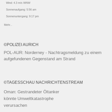
Wind: 4.3 m/s WNW
Sonnenaufgang: 5:56 am
Sonnenuntergang: 9:17 pm
Mehr...
©POLIZEI AURICH
POL-AUR: Norderney - Nachtragsmeldung zu einem
aufgefundenen Gegenstand am Strand
POL-AUR: Friedeburg - Alkoholisiert und ohne
Fahrerlaubnis gefahren / Neuharlingersiel - Nach Unfall
©TAGESSCHAU NACHRICHTENSTREAM
unerlaubt entfernt / Esens - Motorradfahrer bei Unfall
schwer verletzt
Oman: Gestrandeter Öltanker
könnte Umweltkatastrophe
POL-AUR: Marienhafe - Unerlaubtes Entfernen vom
verursachen
Unfallort / Norden - Pkw beim Ein-/Ausparken