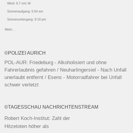
Wind: 9.7 m/s W
Sonnenaufgang: 5:54 am
Sonnenuntergang: 9:19 pm
Mehr...
©POLIZEI AURICH
POL-AUR: Friedeburg - Alkoholisiert und ohne
Fahrerlaubnis gefahren / Neuharlingersiel - Nach Unfall
unerlaubt entfernt / Esens - Motorradfahrer bei Unfall
schwer verletzt
POL-AUR: Marienhafe - Unerlaubtes Entfernen vom
Unfallort / Norden - Pkw beim Ein-/Ausparken
©TAGESSCHAU NACHRICHTENSTREAM
beschädigt / Norden - Nach Unfall mit Radfahrer von
der Unfallstelle entfernt
Robert Koch-Institut: Zahl der
Hitzetoten höher als