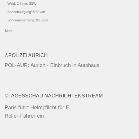
Wind: 2.7 m/s SSW
Sonnenaufgang: 5:59 am
Sonnenuntergang: 9:13 pm
Mehr...
©POLIZEI AURICH
POL-AUR: Aurich - Einbruch in Autohaus
POL-AUR: Westerholt-Willmsfeld - Unfallzeugen
gesucht
©TAGESSCHAU NACHRICHTENSTREAM
POL-AUR: Pressemitteilung der Polizeiinspektion
Paris führt Helmpflicht für E-
Aurich/Wittmund für Samstag, 08.08.2026
Roller-Fahrer ein