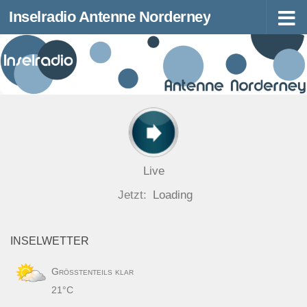
Inselradio Antenne Norderney
Zum Inhalt springen
Live
Jetzt:
Loading
INSELWETTER
Größtenteils klar
21°C