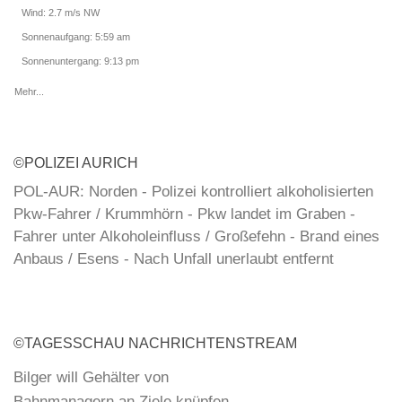
Wind: 2.7 m/s NW
Sonnenaufgang: 5:59 am
Sonnenuntergang: 9:13 pm
Mehr...
©POLIZEI AURICH
POL-AUR: Norden - Polizei kontrolliert alkoholisierten
Pkw-Fahrer / Krummhörn - Pkw landet im Graben -
Fahrer unter Alkoholeinfluss / Großefehn - Brand eines
Anbaus / Esens - Nach Unfall unerlaubt entfernt
POL-AUR: Pressemitteilung der Polizeiinspektion
Aurich/Wittmund für Samstag, 08.08.2026
©TAGESSCHAU NACHRICHTENSTREAM
POL-AUR: Aurich - Einbruch in Autohaus
Bilger will Gehälter von
Bahnmanagern an Ziele knüpfen