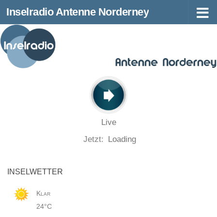
Inselradio Antenne Norderney
Zum Inhalt springen
Live
Jetzt:
Loading
INSELWETTER
Klar
24°C