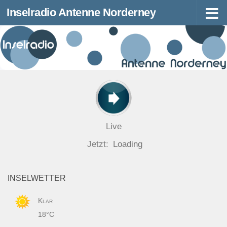
Inselradio Antenne Norderney
Zum Inhalt springen
Live
Jetzt:
Loading
INSELWETTER
Klar
18°C