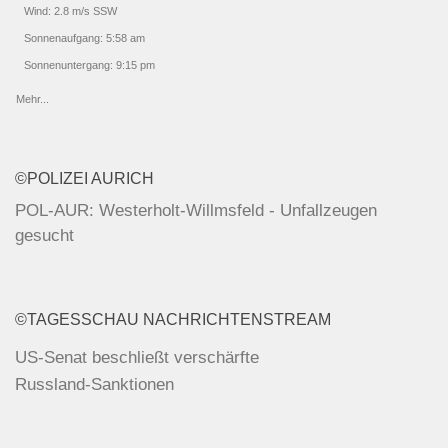
Wind: 2.8 m/s SSW
Sonnenaufgang: 5:58 am
Sonnenuntergang: 9:15 pm
Mehr...
©POLIZEI AURICH
POL-AUR: Westerholt-Willmsfeld - Unfallzeugen
gesucht
POL-AUR: Norderney - Zeugen gesucht / Upgant-
Schott - Schwerer Motorradunfall / Moordorf - Unfall auf
©TAGESSCHAU NACHRICHTENSTREAM
der Bundesstraße / Norden - Unfallflucht / Wirdum -
Unfallflucht
US-Senat beschließt verschärfte
Russland-Sanktionen
POL-AUR: Aurich - Einbruch in Autohaus