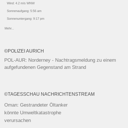
Wind: 4.2 m/s WNW
Sonnenaufgang: 5:56 am
Sonnenuntergang: 9:17 pm
Mehr...
©POLIZEI AURICH
POL-AUR: Norderney - Nachtragsmeldung zu einem
aufgefundenen Gegenstand am Strand
POL-AUR: Friedeburg - Alkoholisiert und ohne
Fahrerlaubnis gefahren / Neuharlingersiel - Nach Unfall
©TAGESSCHAU NACHRICHTENSTREAM
unerlaubt entfernt / Esens - Motorradfahrer bei Unfall
schwer verletzt
Oman: Gestrandeter Öltanker
könnte Umweltkatastrophe
POL-AUR: Marienhafe - Unerlaubtes Entfernen vom
verursachen
Unfallort / Norden - Pkw beim Ein-/Ausparken