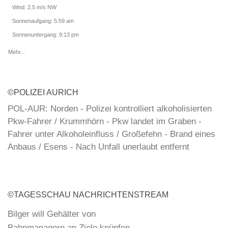
Wind: 2.5 m/s NW
Sonnenaufgang: 5:59 am
Sonnenuntergang: 9:13 pm
Mehr...
©POLIZEI AURICH
POL-AUR: Norden - Polizei kontrolliert alkoholisierten
Pkw-Fahrer / Krummhörn - Pkw landet im Graben -
Fahrer unter Alkoholeinfluss / Großefehn - Brand eines
Anbaus / Esens - Nach Unfall unerlaubt entfernt
POL-AUR: Pressemitteilung der Polizeiinspektion
Aurich/Wittmund für Samstag, 08.08.2026
©TAGESSCHAU NACHRICHTENSTREAM
POL-AUR: Aurich - Einbruch in Autohaus
Bilger will Gehälter von
Bahnmanagern an Ziele knüpfen