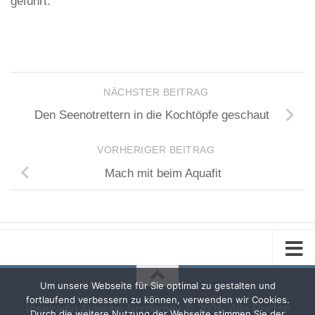
geführt.
NÄCHSTER BEITRAG
Den Seenotrettern in die Kochtöpfe geschaut
VORHERIGER BEITRAG
Mach mit beim Aquafit
Um unsere Webseite für Sie optimal zu gestalten und
fortlaufend verbessern zu können, verwenden wir Cookies.
Inselradio Antenne Norderney © 2026. Alle Rechte
Durch die weitere Nutzung der Webseite stimmen Sie der