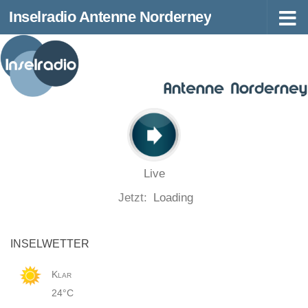
Inselradio Antenne Norderney
Zum Inhalt springen
Live
Jetzt:
Loading
INSELWETTER
Klar
24°C